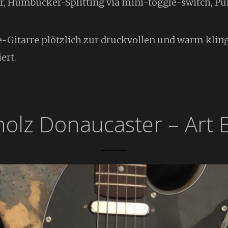
r, Humbucker-Splitting via mini-toggle-switch, P
yle-Gitarre plötzlich zur druckvollen und warm kl
ert.
holz Donaucaster – Art E