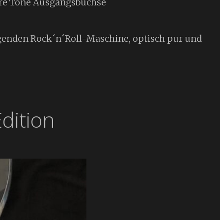
ure Tone Ausgangsbuchse
ingenden Rock´n´Roll-Maschine, optisch pur und
dition